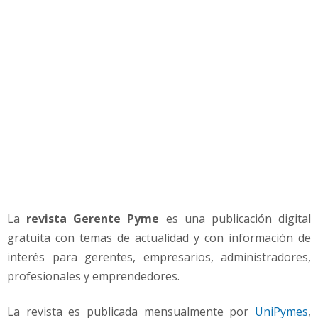
e
r
e
n
t
e
s
y
e
m
p
r
e
s
La
revista Gerente Pyme
es una publicación digital
a
gratuita con temas de actualidad y con información de
r
interés para gerentes, empresarios, administradores,
i
o
profesionales y emprendedores.
s
La revista es publicada mensualmente por
UniPymes
,