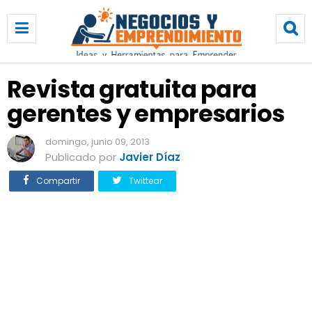
R
e
v
i
s
Revista gratuita para
t
gerentes y empresarios
a
g
r
domingo, junio 09, 2013
a
Publicado por
Javier Díaz
t
Compartir
Twittear
u
i
t
a
p
a
r
a
g