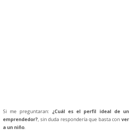
e
d
o
r
e
s
p
o
d
e
m
o
s
A
p
r
e
Si me preguntaran:
¿Cuál es el perfil ideal de un
n
emprendedor?
, sin duda respondería que basta con
ver
d
e
a un niño
.