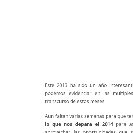
u
e
s
e
h
a
n
c
o
n
s
o
l
Este 2013 ha sido un año interesan
i
podemos evidenciar en las múltiples
d
transcurso de estos meses.
a
d
Aun faltan varias semanas para que te
o
e
lo que nos depara el 2014
para as
n
aprovechar las oportunidades que s