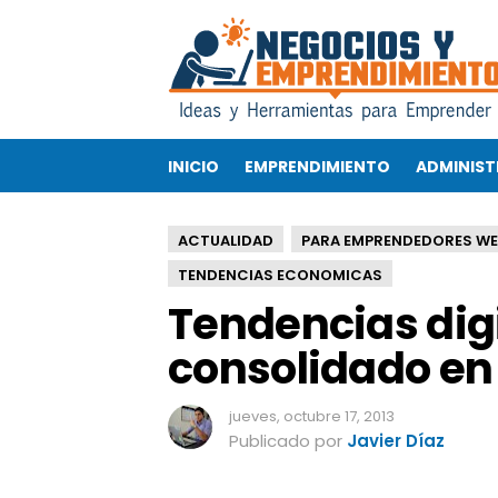
T
e
n
d
e
n
INICIO
EMPRENDIMIENTO
ADMINIST
c
i
a
ACTUALIDAD
PARA EMPRENDEDORES WE
s
d
TENDENCIAS ECONOMICAS
i
Tendencias dig
g
i
consolidado en 
t
a
jueves, octubre 17, 2013
l
Publicado por
Javier Díaz
e
s
q