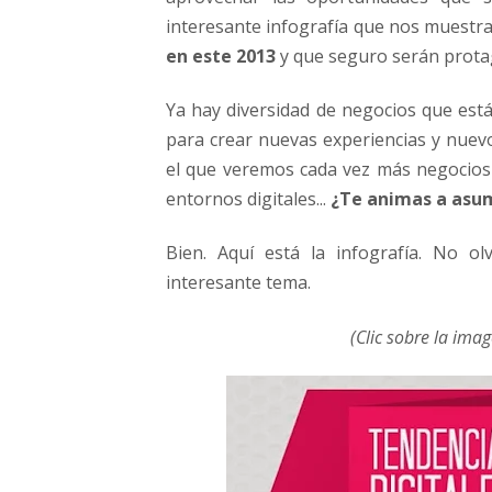
e
interesante infografía que nos muestra
s
en este 2013
y que seguro serán prota
t
e
2
Ya hay diversidad de negocios que está
0
para crear nuevas experiencias y nuevo
1
el que veremos cada vez más negocios a
3
entornos digitales...
¿Te animas a asum
(
i
Bien. Aquí está la infografía. No o
n
f
interesante tema.
o
g
(Clic sobre la im
r
a
f
í
a
)