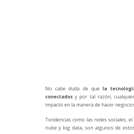
e
n
d
e
n
c
i
a
s
t
e
c
n
No cabe duda de que
la tecnolog
o
conectados
y por tal razón, cualquie
l
ó
impacto en la manera de hacer negocio
g
i
Tendencias como las redes sociales, el
c
nube y big data, son algunos de esto
a