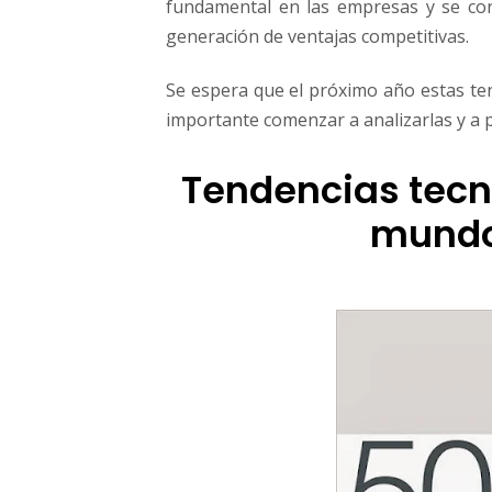
fundamental en las empresas y se co
s
generación de ventajas competitivas.
q
u
e
Se espera que el próximo año estas ten
a
importante comenzar a analizarlas y a
f
e
Tendencias tecn
c
t
mundo
a
n
a
l
a
s
e
m
p
r
e