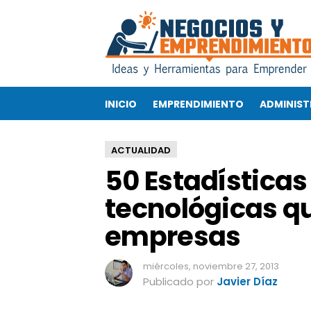
5
0
E
s
t
a
INICIO
EMPRENDIMIENTO
ADMINIST
d
í
s
ACTUALIDAD
t
50 Estadísticas
i
c
tecnológicas qu
a
s
empresas
s
o
b
miércoles, noviembre 27, 2013
r
Publicado por
Javier Díaz
e
t