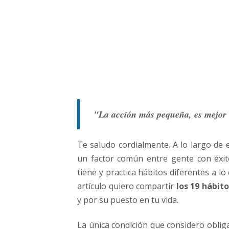
á
n
a
l
É
x
i
t
o
"La acción más pequeña, es mejor 
Te saludo cordialmente. A lo largo de
un factor común entre gente con éxit
tiene y practica hábitos diferentes a l
artículo quiero compartir
los 19 hábit
y por su puesto en tu vida.
La única condición que considero obligat