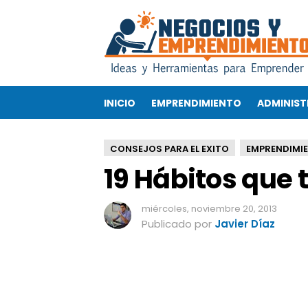
1
9
H
á
b
i
INICIO
EMPRENDIMIENTO
ADMINIST
t
o
s
CONSEJOS PARA EL EXITO
EMPRENDIMI
q
19 Hábitos que t
u
e
t
miércoles, noviembre 20, 2013
e
Publicado por
Javier Díaz
l
l
e
v
a
r