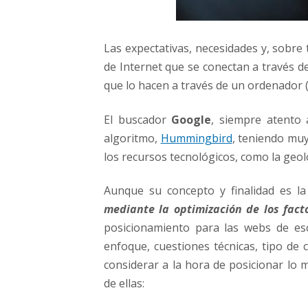
n
l
i
n
Las expectativas, necesidades y, sobre
e
de Internet que se conectan a través de
que lo hacen a través de un ordenador (P
El buscador
Google
, siempre atento 
algoritmo,
Hummingbird
, teniendo mu
los recursos tecnológicos, como la geolo
Aunque su concepto y finalidad es l
mediante la optimización de los fact
posicionamiento para las webs de escri
enfoque, cuestiones técnicas, tipo de 
considerar a la hora de posicionar lo 
de ellas: