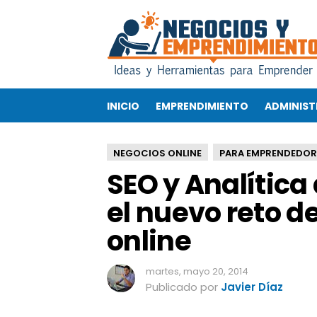
S
E
O
y
A
n
INICIO
EMPRENDIMIENTO
ADMINIST
a
l
í
NEGOCIOS ONLINE
PARA EMPRENDEDOR
t
SEO y Analítica
i
c
el nuevo reto 
a
d
online
e
l
a
martes, mayo 20, 2014
s
Publicado por
Javier Díaz
w
e