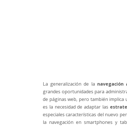
b
s
m
ó
v
i
l
e
s
,
e
l
n
La generalización de la
navegación a
u
grandes oportunidades para administr
e
v
de páginas web, pero también implica u
o
es la necesidad de adaptar las
estrate
r
especiales características del nuevo per
e
la navegación en smartphones y tabl
t