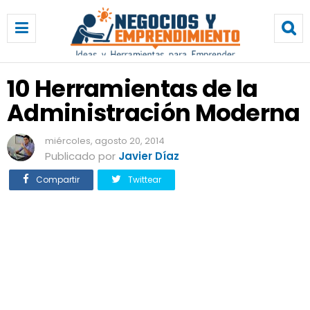
1
0
H
e
r
10 Herramientas de la
r
Administración Moderna
a
m
i
miércoles, agosto 20, 2014
e
Publicado por
Javier Díaz
n
Compartir
Twittear
t
a
s
d
e
l
a
A
d