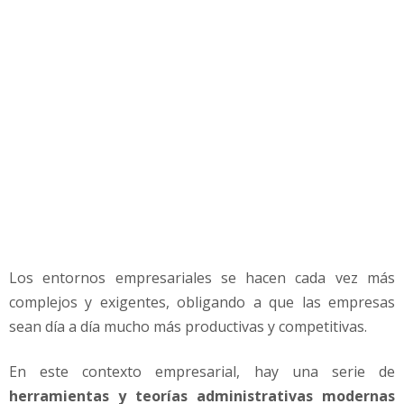
m
i
n
i
s
t
r
a
c
i
ó
n
M
o
Los entornos empresariales se hacen cada vez más
d
complejos y exigentes, obligando a que las empresas
e
sean día a día mucho más productivas y competitivas.
r
n
a
En este contexto empresarial, hay una serie de
herramientas y teorías administrativas modernas