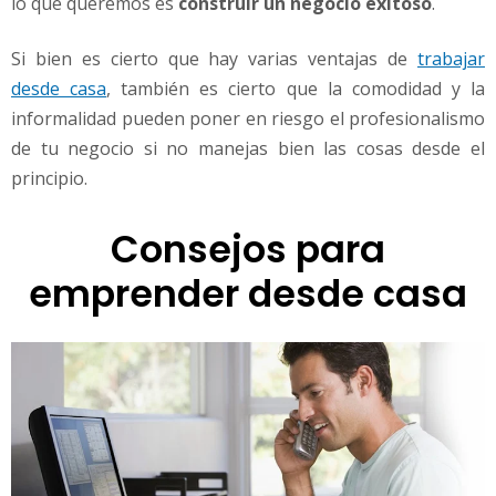
lo que queremos es
construir un negocio exitoso
.
n
o
m
Si bien es cierto que hay varias ventajas de
trabajar
o
desde casa
, también es cierto que la comodidad y la
r
informalidad pueden poner en riesgo el profesionalismo
i
de tu negocio si no manejas bien las cosas desde el
r
e
principio.
n
e
Consejos para
l
i
emprender desde casa
n
t
e
n
t
o