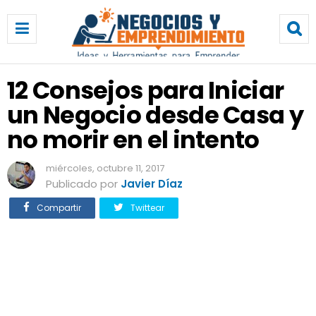
1
2
C
o
n
12 Consejos para Iniciar
s
un Negocio desde Casa y
e
j
no morir en el intento
o
s
miércoles, octubre 11, 2017
p
Publicado por
Javier Díaz
a
r
Compartir
Twittear
a
I
n
i
c
i
a