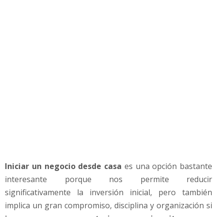
r
u
n
N
e
g
o
c
i
o
d
e
s
d
e
Iniciar un negocio desde casa
es una opción bastante
C
a
interesante porque nos permite reducir
s
significativamente la inversión inicial, pero también
a
implica un gran compromiso, disciplina y organización si
y