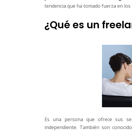
m
tendencia que ha tomado fuerza en los 
i
e
¿Qué es un freel
n
t
o
Es una persona que ofrece sus serv
independiente. También son conocid