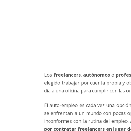
e
,
u
n
a
f
o
r
m
a
d
Los
freelancers
,
autónomos
o
profes
e
e
elegido trabajar por cuenta propia y o
m
día a una oficina para cumplir con las o
p
r
El auto-empleo es cada vez una opción
e
se enfrentan a un mundo con pocas op
n
inconformes con la rutina del empleo
d
i
por contratar freelancers en lugar 