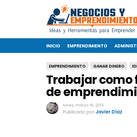
T
r
a
b
a
j
INICIO
EMPRENDIMIENTO
ADMINIST
a
r
c
EMPRENDIMIENTO
GANAR DINERO
ID
o
Trabajar como 
m
o
de emprendimi
f
r
e
lunes, marzo 18, 2013
e
Publicado por
Javier Díaz
l
a
n
c