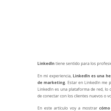
i
l
d
e
L
i
n
k
e
d
I
LinkedIn
tiene sentido para los profes
n
s
i
En mi experiencia,
LinkedIn es una h
e
de marketing
. Estar en LinkedIn me 
r
LinkedIn es una plataforma de red, lo 
e
de conectar con los clientes nuevos o vo
s
F
En este artículo voy a mostrar
cómo 
r