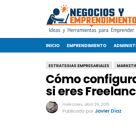
C
ó
m
o
c
o
INICIO
EMPRENDIMIENTO
ADMINIST
n
f
i
ESTRATEGIAS EMPRESARIALES
MARKETI
g
Cómo configurar
u
r
si eres Freelan
a
r
t
miércoles, abril 29, 2015
u
Publicado por
Javier Díaz
p
e
r
f