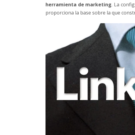
e
herramienta de marketing
. La confi
e
proporciona la base sobre la que const
l
a
n
c
e