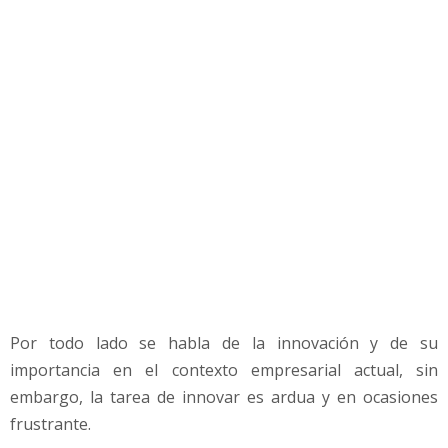
h
i
n
k
i
n
g
:
I
n
n
o
v
a
c
Por todo lado se habla de la innovación y de su
i
ó
importancia en el contexto empresarial actual, sin
n
embargo, la tarea de innovar es ardua y en ocasiones
e
frustrante.
n