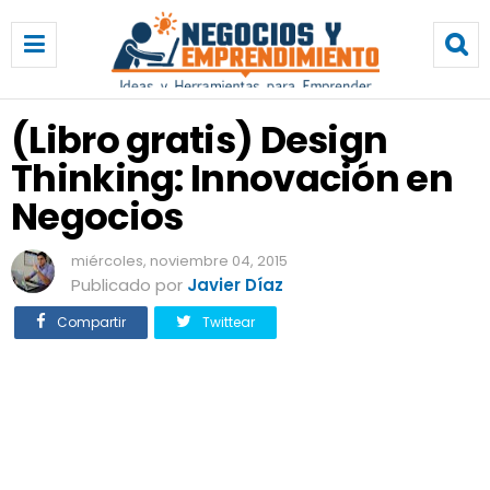
(
L
i
b
r
(Libro gratis) Design
o
Thinking: Innovación en
g
r
Negocios
a
t
miércoles, noviembre 04, 2015
i
Publicado por
Javier Díaz
s
)
Compartir
Twittear
D
e
s
i
g
n
T