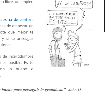
o libre, un empleo
tu zona de confort
.
idea de empezar un
dote que mejor te
 y si te arriesgas
tienes.
o de incertidumbre
 es posible. Es tu
 con lo bueno o
.
o bueno para perseguir lo grandioso."
-John D.