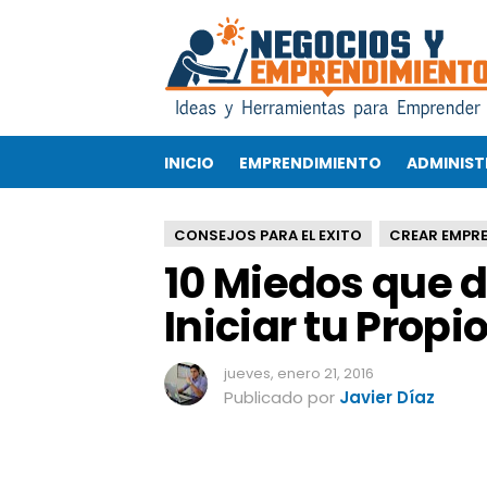
1
0
M
i
e
d
INICIO
EMPRENDIMIENTO
ADMINIST
o
s
q
CONSEJOS PARA EL EXITO
CREAR EMPR
u
10 Miedos que 
e
d
Iniciar tu Propi
e
b
e
jueves, enero 21, 2016
s
Publicado por
Javier Díaz
S
u
p
e