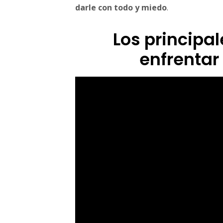
i
darle con todo y miedo
.
o
N
Los principa
e
g
enfrenta
o
c
i
o