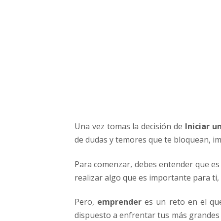
r
a
r
p
a
r
a
I
n
i
c
Una vez tomas la decisión de
Iniciar u
i
a
de dudas y temores que te bloquean, im
r
t
Para comenzar, debes entender que es 
u
realizar algo que es importante para ti,
P
r
Pero,
emprender
es un reto en el qu
o
dispuesto a enfrentar tus más grandes
p