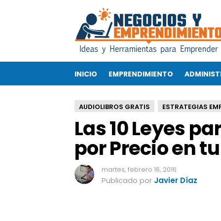
L
a
s
1
0
L
INICIO
EMPRENDIMIENTO
ADMINIST
e
y
e
AUDIOLIBROS GRATIS
ESTRATEGIAS EM
s
Las 10 Leyes pa
p
a
por Precio en t
r
a
d
martes, febrero 16, 2016
e
Publicado por
Javier Díaz
j
a
r
d