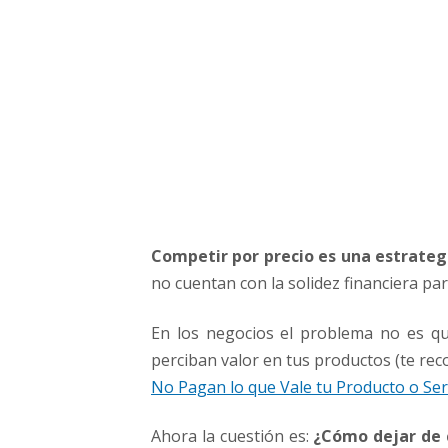
e
C
o
m
p
e
t
i
r
p
o
Competir por precio es una estrate
r
P
no cuentan con la solidez financiera par
r
e
En los negocios el problema no es qu
c
perciban valor en tus productos (te r
i
No Pagan lo que Vale tu Producto o Ser
o
e
Ahora la cuestión es:
¿Cómo dejar de 
n