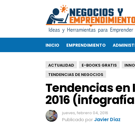
T
e
n
d
e
n
INICIO
EMPRENDIMIENTO
ADMINIST
c
i
a
ACTUALIDAD
E-BOOKS GRATIS
INN
s
e
TENDENCIAS DE NEGOCIOS
n
Tendencias en 
I
n
2016 (infografí
n
o
jueves, febrero 04, 2016
v
Publicado por
Javier Díaz
a
c
i