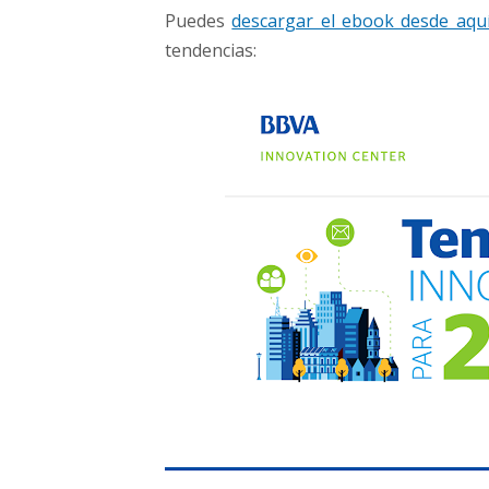
f
Puedes
descargar el ebook desde aqu
í
tendencias:
a
+
e
b
o
o
k
)