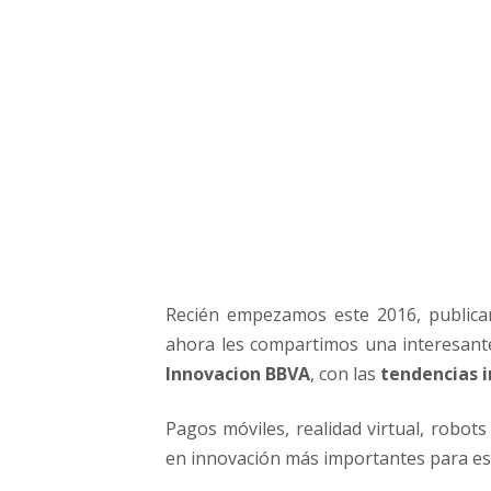
ó
n
p
a
r
a
e
l
2
0
1
6
(
Recién empezamos este 2016, public
i
ahora les compartimos una interesant
n
Innovacion BBVA
, con las
tendencias 
f
o
Pagos móviles, realidad virtual, robot
g
r
en innovación más importantes para es
a