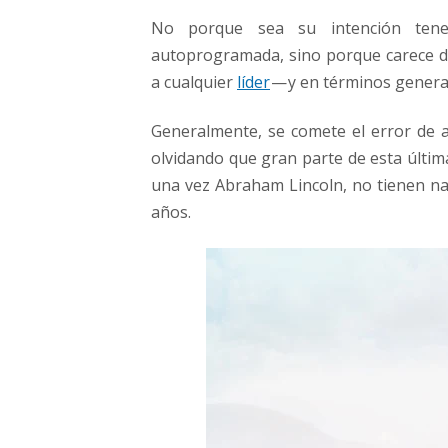
a
No porque sea su intención ten
n
autoprogramada, sino porque carece de
o
s
a cualquier
líder
— y en términos general
y
s
Generalmente, se comete el error de a
e
olvidando que gran parte de esta última
d
una vez Abraham Lincoln, no tienen nad
e
s
años.
t
r
u
y
e
c
o
n
l
o