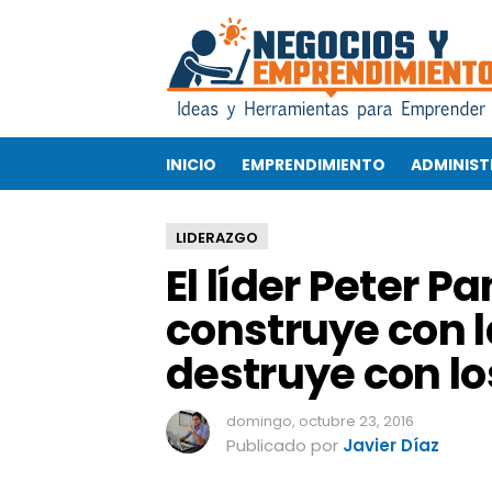
E
l
l
í
d
e
INICIO
EMPRENDIMIENTO
ADMINIST
r
P
e
LIDERAZGO
t
El líder Peter P
e
r
construye con 
P
a
destruye con los
n
:
c
domingo, octubre 23, 2016
u
Publicado por
Javier Díaz
a
n