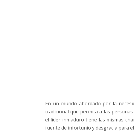
d
o
s
e
c
o
n
s
t
r
u
y
e
c
o
En un mundo abordado por la necesid
n
l
tradicional que permita a las personas 
a
el líder inmaduro tiene las mismas cha
s
fuente de infortunio y desgracia para e
m