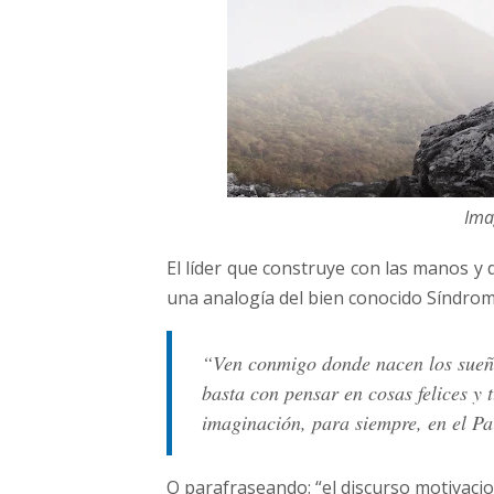
s
p
i
e
s
(
P
a
r
Ima
t
e
El líder que construye con las manos y d
1
)
una analogía del bien conocido Síndrom
“Ven conmigo donde nacen los sueño
basta con pensar en cosas felices y 
imaginación, para siempre, en el P
O parafraseando: “el discurso motivacio