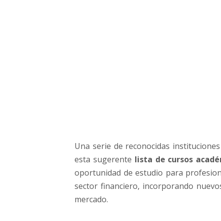
p
a
r
a
a
p
r
e
n
d
e
r
s
Una serie de reconocidas instituciones
o
esta sugerente
lista de cursos acad
b
r
oportunidad de estudio para profesion
e
sector financiero, incorporando nuevo
E
mercado.
m
p