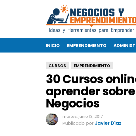
3
0
C
u
r
s
INICIO
EMPRENDIMIENTO
ADMINIST
o
s
o
CURSOS
EMPRENDIMIENTO
n
30 Cursos onlin
l
i
aprender sobre
n
e
Negocios
g
r
a
martes, junio 13, 2017
t
Publicado por
Javier Díaz
i
s