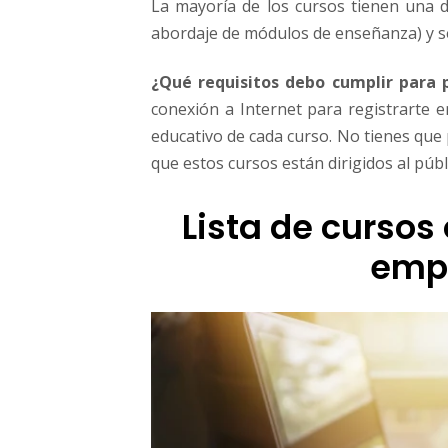
La mayoría de los cursos tienen una 
r
abordaje de módulos de enseñanza) y s
e
n
d
¿Qué requisitos debo cumplir para p
i
conexión a Internet para registrarte 
m
educativo de cada curso. No tienes que
i
que estos cursos están dirigidos al públ
e
n
t
Lista de cursos 
o
y
emp
N
e
g
o
c
i
o
s