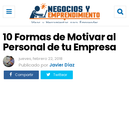
1
0
F
o
r
10 Formas de Motivar al
m
Personal de tu Empresa
a
s
d
jueves, febrero 22, 2018
e
Publicado por
Javier Díaz
M
Compartir
Twittear
o
t
i
v
a
r
a
l
P