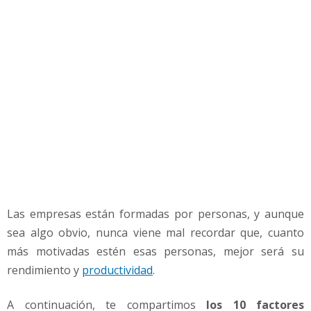
e
r
s
o
n
a
l
d
e
t
u
E
m
p
Las empresas están formadas por personas, y aunque
r
sea algo obvio, nunca viene mal recordar que, cuanto
e
más motivadas estén esas personas, mejor será su
s
a
rendimiento y
productividad
.
A continuación, te compartimos
los 10 factores