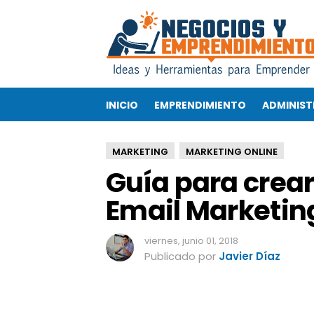
G
u
í
a
p
a
INICIO
EMPRENDIMIENTO
ADMINIST
r
a
c
MARKETING
MARKETING ONLINE
r
Guía para crear
e
a
Email Marketing
r
u
n
viernes, junio 01, 2018
a
Publicado por
Javier Díaz
e
s
t
r