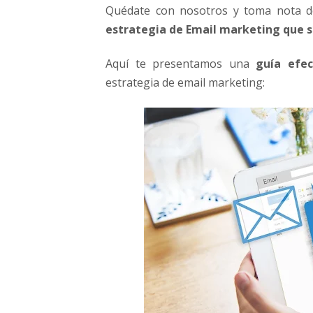
n
Quédate con nosotros y toma nota d
g
estrategia de Email marketing que s
q
u
Aquí te presentamos una
guía efec
e
estrategia de email marketing:
s
í
f
u
n
c
i
o
n
a