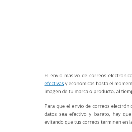
a
t
e
g
i
a
d
e
E
m
a
El envío masivo de correos electróni
i
l
efectivas
y económicas hasta el momento.
M
imagen de tu marca o producto, al tiem
a
r
Para que el envío de correos electrón
k
datos sea efectivo y barato, hay que
e
evitando que tus correos terminen en l
t
i