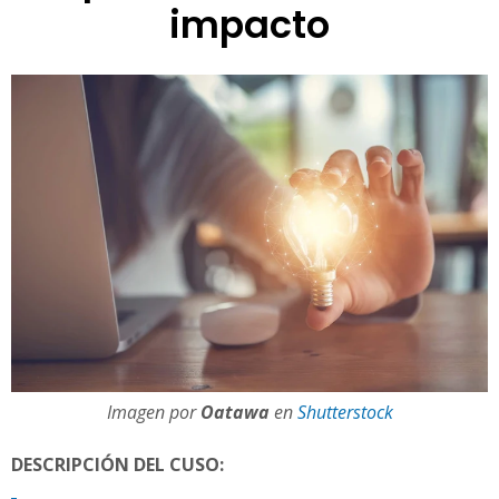
impacto
t
o
Imagen por
Oatawa
en
Shutterstock
DESCRIPCIÓN DEL CUSO: