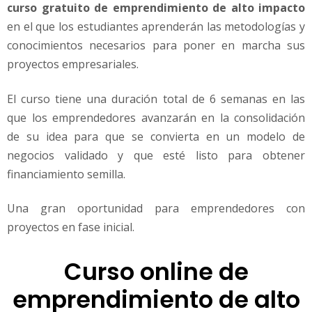
e
curso gratuito de emprendimiento de alto impacto
n
en el que los estudiantes aprenderán las metodologías y
d
conocimientos necesarios para poner en marcha sus
i
proyectos empresariales.
m
i
e
El curso tiene una duración total de 6 semanas en las
n
que los emprendedores avanzarán en la consolidación
t
de su idea para que se convierta en un modelo de
o
negocios validado y que esté listo para obtener
d
e
financiamiento semilla.
a
l
Una gran oportunidad para emprendedores con
t
proyectos en fase inicial.
o
i
Curso online de
m
p
emprendimiento de alto
a
c