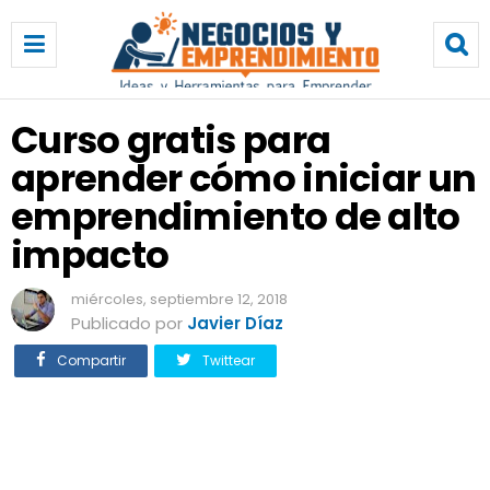
C
u
r
s
o
Curso gratis para
g
aprender cómo iniciar un
r
a
emprendimiento de alto
t
i
impacto
s
p
miércoles, septiembre 12, 2018
a
Publicado por
Javier Díaz
r
a
Compartir
Twittear
a
p
r
e
n