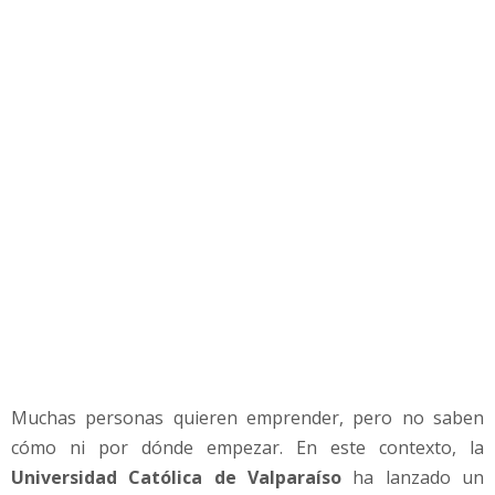
d
e
r
c
ó
m
o
i
n
i
c
i
a
r
u
n
e
Muchas personas quieren emprender, pero no saben
m
cómo ni por dónde empezar. En este contexto, la
p
r
Universidad Católica de Valparaíso
ha lanzado un