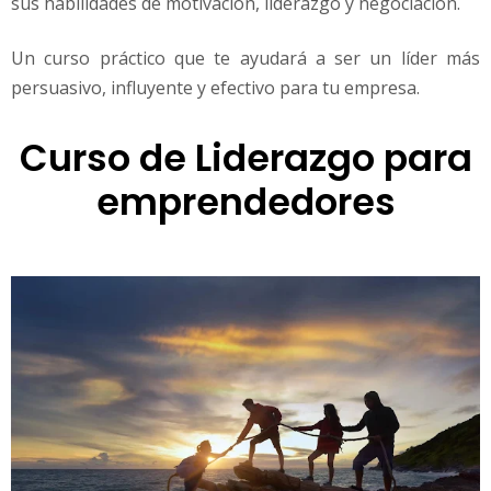
sus habilidades de motivación, liderazgo y negociación.
i
o
n
Un curso práctico que te ayudará a ser un líder más
a
persuasivo, influyente y efectivo para tu empresa.
l
Curso de Liderazgo para
emprendedores