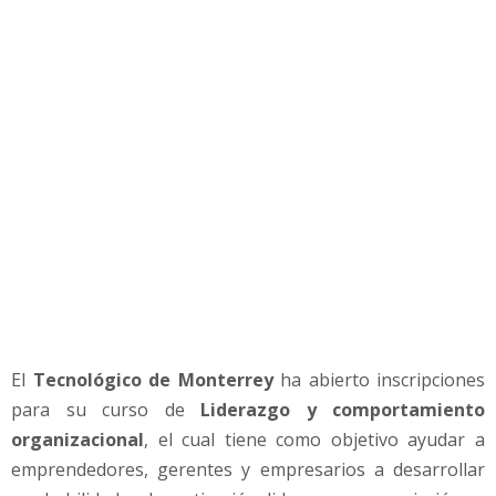
p
o
r
t
a
m
i
e
n
t
o
o
r
g
a
El
Tecnológico de Monterrey
ha abierto inscripciones
n
i
para su curso de
Liderazgo y comportamiento
z
organizacional
, el cual tiene como objetivo ayudar a
a
emprendedores, gerentes y empresarios a desarrollar
c