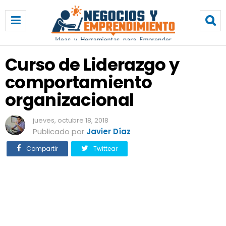
C
u
r
s
o
Curso de Liderazgo y
d
comportamiento
e
L
organizacional
i
d
jueves, octubre 18, 2018
e
Publicado por
Javier Díaz
r
a
Compartir
Twittear
z
g
o
y
c
o
m