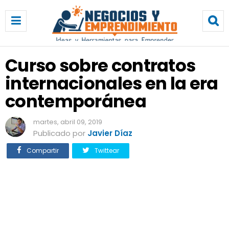
C
u
r
s
o
Curso sobre contratos
s
internacionales en la era
o
b
contemporánea
r
e
martes, abril 09, 2019
c
Publicado por
Javier Díaz
o
n
Compartir
Twittear
t
r
a
t
o
s
i