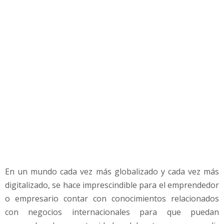
n
t
e
r
n
a
c
i
o
n
a
l
e
s
e
En un mundo cada vez más globalizado y cada vez más
n
l
digitalizado, se hace imprescindible para el emprendedor
a
o empresario contar con conocimientos relacionados
e
con negocios internacionales para que puedan
r