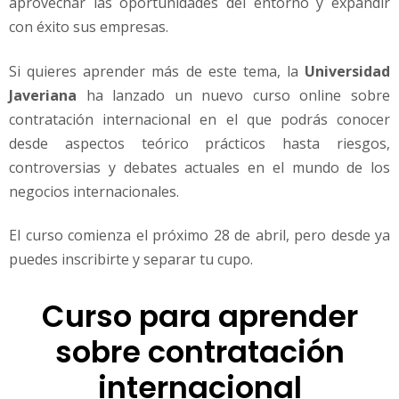
aprovechar las oportunidades del entorno y expandir
a
c
con éxito sus empresas.
o
n
Si quieres aprender más de este tema, la
Universidad
t
Javeriana
ha lanzado un nuevo curso online sobre
e
contratación internacional en el que podrás conocer
m
p
desde aspectos teórico prácticos hasta riesgos,
o
controversias y debates actuales en el mundo de los
r
negocios internacionales.
á
n
El curso comienza el próximo 28 de abril, pero desde ya
e
puedes inscribirte y separar tu cupo.
a
Curso para aprender
sobre contratación
internacional