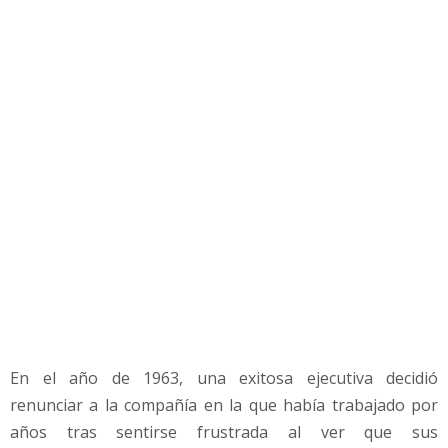
e
d
o
r
a
q
u
e
l
o
g
r
ó
e
l
é
x
En el año de 1963, una exitosa ejecutiva decidió
i
renunciar a la compañía en la que había trabajado por
t
o
años tras sentirse frustrada al ver que sus