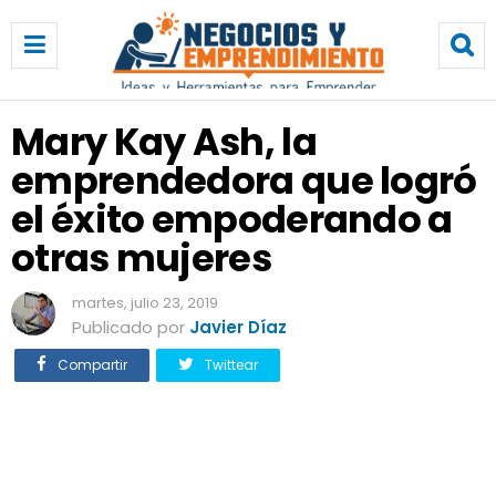
M
a
r
y
K
Mary Kay Ash, la
a
emprendedora que logró
y
A
el éxito empoderando a
s
h
otras mujeres
,
l
martes, julio 23, 2019
a
Publicado por
Javier Díaz
e
m
Compartir
Twittear
p
r
e
n
d