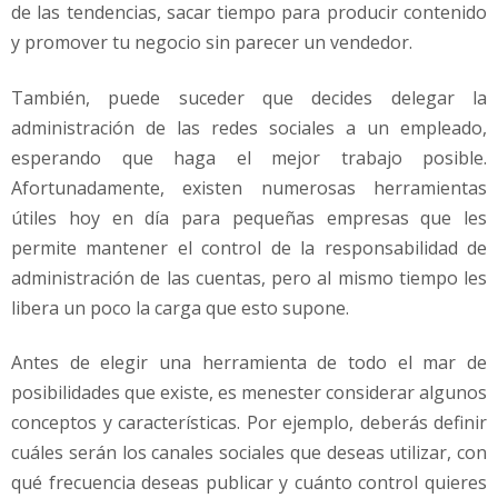
a
de las tendencias, sacar tiempo para producir contenido
p
y promover tu negocio sin parecer un vendedor.
e
q
También, puede suceder que decides delegar la
u
administración de las redes sociales a un empleado,
e
ñ
esperando que haga el mejor trabajo posible.
a
Afortunadamente, existen numerosas herramientas
s
útiles hoy en día para pequeñas empresas que les
e
permite mantener el control de la responsabilidad de
m
p
administración de las cuentas, pero al mismo tiempo les
r
libera un poco la carga que esto supone.
e
s
Antes de elegir una herramienta de todo el mar de
a
posibilidades que existe, es menester considerar algunos
s
conceptos y características. Por ejemplo, deberás definir
cuáles serán los canales sociales que deseas utilizar, con
qué frecuencia deseas publicar y cuánto control quieres