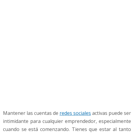
ó
n
d
e
r
e
d
e
s
s
o
c
i
a
l
e
s
Mantener las cuentas de
redes sociales
activas puede ser
p
intimidante para cualquier emprendedor, especialmente
a
r
cuando se está comenzando. Tienes que estar al tanto