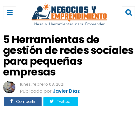
5
H
e
r
r
5 Herramientas de
a
gestión de redes sociales
m
i
para pequeñas
e
n
empresas
t
a
lunes, febrero 08, 2021
s
Publicado por
Javier Díaz
d
e
Compartir
Twittear
g
e
s
t
i