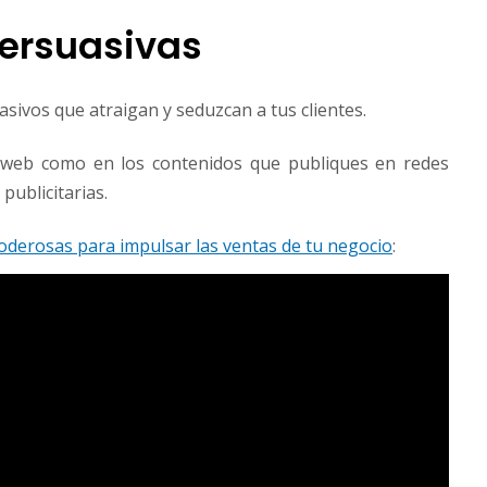
persuasivas
sivos que atraigan y seduzcan a tus clientes.
io web como en los contenidos que publiques en redes
publicitarias.
oderosas para impulsar las ventas de tu negocio
: