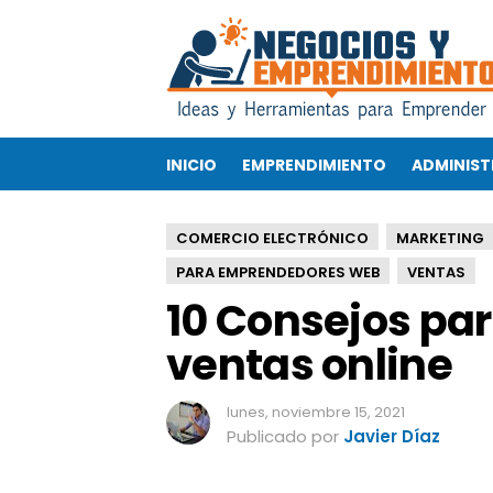
1
0
C
o
n
s
INICIO
EMPRENDIMIENTO
ADMINIST
e
j
o
COMERCIO ELECTRÓNICO
MARKETING
s
p
PARA EMPRENDEDORES WEB
VENTAS
a
10 Consejos pa
r
a
ventas online
a
u
lunes, noviembre 15, 2021
m
Publicado por
Javier Díaz
e
n
t