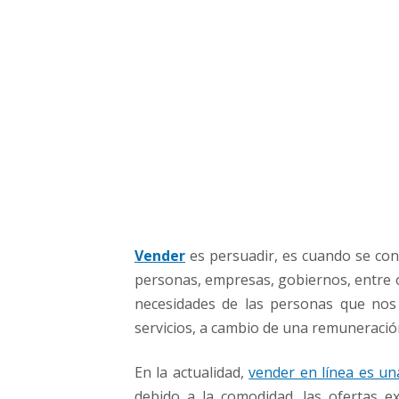
a
r
t
u
s
v
e
n
t
a
s
o
n
Vender
es persuadir, es cuando se con
l
personas, empresas, gobiernos, entre otr
i
necesidades de las personas que nos
n
servicios, a cambio de una remuneració
e
En la actualidad,
vender en línea es un
debido a la comodidad, las ofertas ex