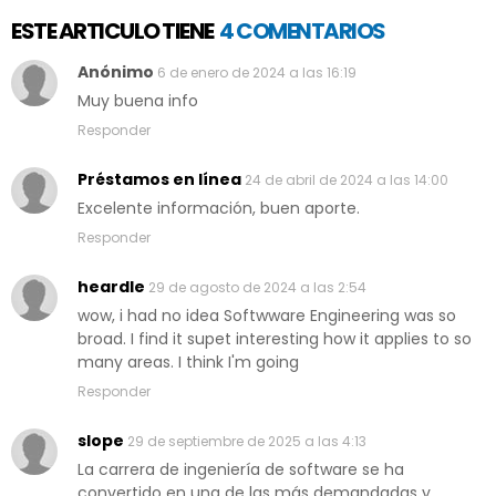
ESTE ARTICULO TIENE
4 COMENTARIOS
Anónimo
6 de enero de 2024 a las 16:19
Muy buena info
Responder
Préstamos en línea
24 de abril de 2024 a las 14:00
Excelente información, buen aporte.
Responder
heardle
29 de agosto de 2024 a las 2:54
wow, i had no idea Softwware Engineering was so
broad. I find it supet interesting how it applies to so
many areas. I think I'm going
Responder
slope
29 de septiembre de 2025 a las 4:13
La carrera de ingeniería de software se ha
convertido en una de las más demandadas y