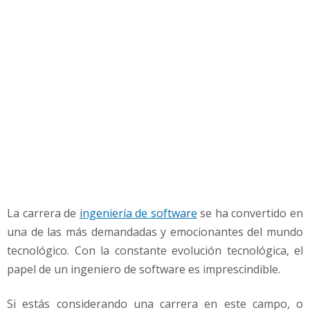
I
n
g
e
n
i
e
r
o
d
e
S
o
f
La carrera de
ingeniería de software
se ha convertido en
t
una de las más demandadas y emocionantes del mundo
w
tecnológico. Con la constante evolución tecnológica, el
a
r
papel de un ingeniero de software es imprescindible.
e
?
Si estás considerando una carrera en este campo, o