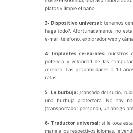
existe el Roomba, una aspiradora automá
platos y limpie el baño.
3- Dispositivo universal:
tenemos demas
haga todo?. Afortunadamente, no estam
e-mail, teléfono, explorador web y cáma
4- Implantes cerebrales:
nuestros ce
potencia y velocidad de las computa
cerebro…Las probabilidades a 10 año
ratas.
5- La burbuja:
¿cansado del sucio, ruid
una burbuja protectora. No hay na
(transportador personal), un abrigo ant
6- Traductor universal:
si le toca est
maneja los respectivos idiomas, le vendr