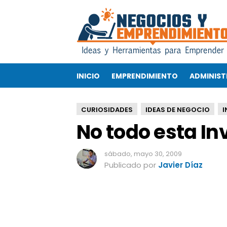
N
o
t
o
d
o
INICIO
EMPRENDIMIENTO
ADMINIST
e
s
t
CURIOSIDADES
IDEAS DE NEGOCIO
I
a
No todo esta I
I
n
v
sábado, mayo 30, 2009
e
Publicado por
Javier Díaz
n
t
a
d
o