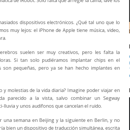
tica de iRobot. Solo falta que arregle la cama, lave los
iados dispositivos electrónicos. ¿Qué tal uno que lo
os muy lejos: el iPhone de Apple tiene música, video,
ra.
rebros suelen ser muy creativos, pero les falta la
doras. Si tan solo pudiéramos implantar chips en el
s son pequeñas, pero ya se han hecho implantes en
o y molestias de la vida diaria? Imagine poder viajar en
da parecido a la vista, salvo combinar un Segway
i-lluvia y unos audífonos que cancelan el ruido.
ar una semana en Beijing y la siguiente en Berlin, y no
ía bien un dispositivo de traducción simultánea, escrita