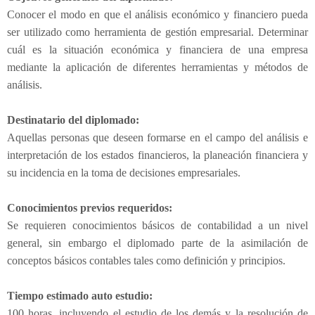
i
Conocer el modo en que el análisis económico y financiero pueda
a
ser utilizado como herramienta de gestión empresarial. Determinar
d
cuál es la situación económica y financiera de una empresa
e
mediante la aplicación de diferentes herramientas y métodos de
C
análisis.
o
s
Destinatario del diplomado:
t
o
Aquellas personas que deseen formarse en el campo del análisis e
s
interpretación de los estados financieros, la planeación financiera y
)
su incidencia en la toma de decisiones empresariales.
Conocimientos previos requeridos:
Se requieren conocimientos básicos de contabilidad a un nivel
general, sin embargo el diplomado parte de la asimilación de
conceptos básicos contables tales como definición y principios.
Tiempo estimado auto estudio:
100 horas, incluyendo el estudio de los demás y la resolución de