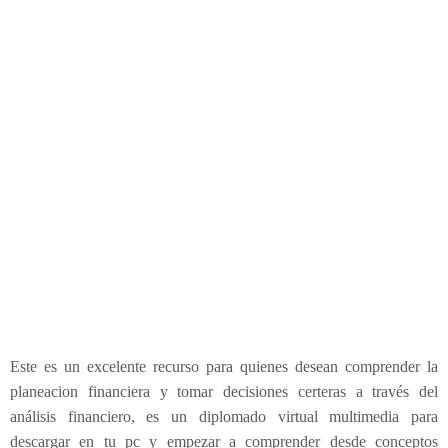
e
P
l
a
n
e
a
c
i
ó
n
F
i
n
a
n
c
Este es un excelente recurso para quienes desean comprender la
i
planeacion financiera y tomar decisiones certeras a través del
e
análisis financiero, es un diplomado virtual multimedia para
r
descargar en tu pc y empezar a comprender desde conceptos