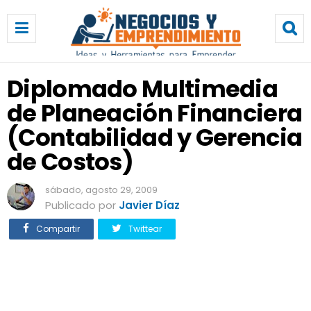
D
i
p
l
o
Diplomado Multimedia
m
de Planeación Financiera
a
d
(Contabilidad y Gerencia
o
M
de Costos)
u
l
sábado, agosto 29, 2009
t
Publicado por
Javier Díaz
i
m
Compartir
Twittear
e
d
i
a
d