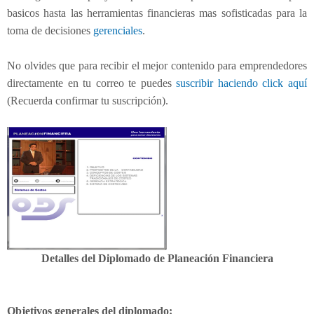
a
basicos hasta las herramientas financieras mas sofisticadas para la
(
toma de decisiones
gerenciales
.
C
o
n
No olvides que para recibir el mejor contenido para emprendedores
t
directamente en tu correo te puedes
suscribir haciendo click aquí
a
(Recuerda confirmar tu suscripción).
b
i
l
i
d
a
d
y
G
e
Detalles del Diplomado de Planeación Financiera
r
e
n
Objetivos generales del diplomado:
c