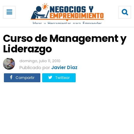
C
u
r
s
o
Curso de Management y
d
Liderazgo
e
M
a
domingo, julio 11, 2010
n
Publicado por
Javier Díaz
a
Compartir
Twittear
g
e
m
e
n
t
y
L
i