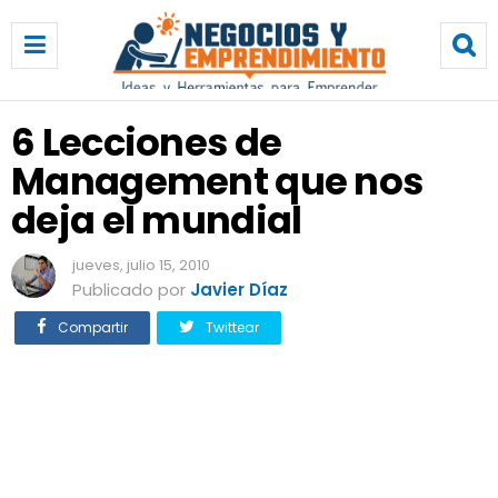
6
L
e
c
c
6 Lecciones de
i
Management que nos
o
n
deja el mundial
e
s
jueves, julio 15, 2010
d
Publicado por
Javier Díaz
e
M
Compartir
Twittear
a
n
a
g
e
m
e