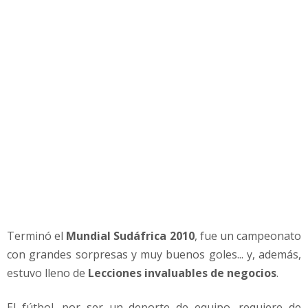
n
t
q
u
e
n
o
s
d
e
j
a
e
l
m
Terminó el
Mundial Sudáfrica 2010
, fue un campeonato
u
n
con grandes sorpresas y muy buenos goles... y, además,
d
estuvo lleno de
Lecciones invaluables de negocios
.
i
a
El fútbol, por ser un deporte de equipo, requiere de