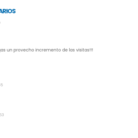
ARIOS
9
gas un provecho incremento de las visitas!!!
55
:53