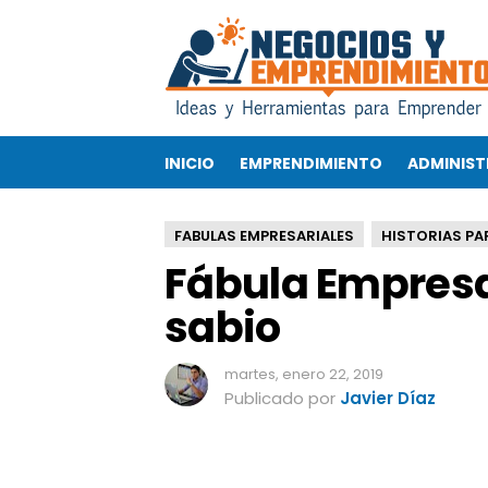
F
á
b
u
l
a
INICIO
EMPRENDIMIENTO
ADMINIST
E
m
p
FABULAS EMPRESARIALES
HISTORIAS PA
r
Fábula Empresar
e
s
sabio
a
r
i
martes, enero 22, 2019
a
Publicado por
Javier Díaz
l
:
U
n