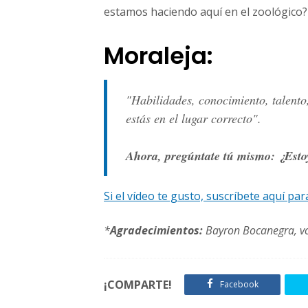
estamos haciendo aquí en el zoológico?
Moraleja:
"Habilidades, conocimiento, talento
estás en el lugar correcto".
Ahora, pregúntate tú mismo: ¿Estoy
Si el vídeo te gusto, suscríbete aquí pa
*
Agradecimientos:
Bayron Bocanegra, vo
¡COMPARTE!
Facebook