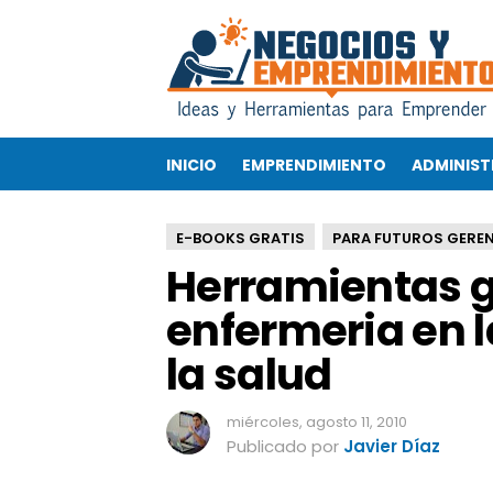
H
e
r
r
a
m
INICIO
EMPRENDIMIENTO
ADMINIST
i
e
n
E-BOOKS GRATIS
PARA FUTUROS GERE
t
Herramientas g
a
s
enfermeria en l
g
e
la salud
r
e
n
miércoles, agosto 11, 2010
c
Publicado por
Javier Díaz
i
a