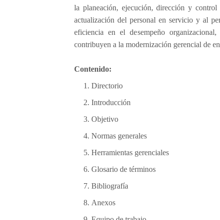
t
la planeación, ejecución, dirección y contro
e
actualización del personal en servicio y al p
n
eficiencia en el desempeño organizacional, 
c
contribuyen a la modernización gerencial de en
i
ó
n
Contenido:
p
Directorio
r
i
Introducción
m
Objetivo
a
r
Normas generales
i
Herramientas gerenciales
a
a
Glosario de términos
l
Bibliografía
a
s
Anexos
a
Equipo de trabajo