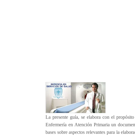
l
e
s
d
e
e
n
f
e
r
m
e
r
i
a
e
n
La presente guía, se elabora con el propósito 
l
a
Enfermería en Atención Primaria un documento
a
bases sobre aspectos relevantes para la elabor