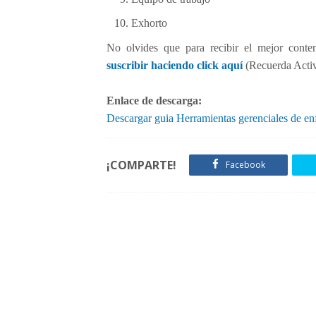
l
u
Exhorto
d
No olvides que para recibir el mejor conte
suscribir haciendo click aquí
(Recuerda Activa
Enlace de descarga:
Descargar guia Herramientas gerenciales de enf
¡COMPARTE!
Facebook