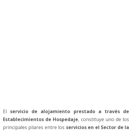
c
a
s
p
a
r
a
e
s
t
a
b
l
e
c
i
m
El
servicio de alojamiento prestado a través de
i
Establecimientos de Hospedaje
, constituye uno de los
e
n
principales pilares entre los
servicios en el Sector de la