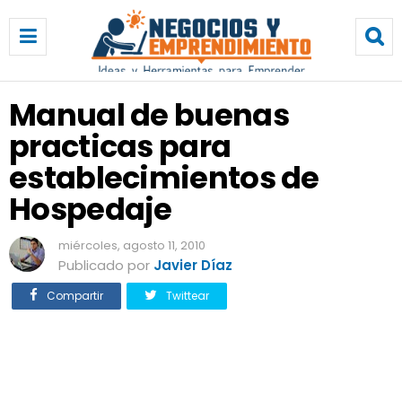
M
a
n
u
a
Manual de buenas
l
practicas para
d
e
establecimientos de
b
u
Hospedaje
e
n
miércoles, agosto 11, 2010
a
Publicado por
Javier Díaz
s
p
Compartir
Twittear
r
a
c
t
i