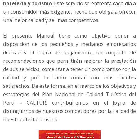
t
hoteleria y turismo
. Este servicio se enfrenta cada día a
o
un consumidor más exigente, hecho que obliga a ofrecer
s
una mejor calidad y ser más competitivos.
d
e
El presente Manual tiene como objetivo poner a
H
o
disposición de los pequeños y medianos empresarios
s
dedicados al rubro de alojamiento, un conjunto de
p
recomendaciones que permitirán mejorar la prestación
e
de sus servicios, comenzar a tener un compromiso con la
d
a
calidad y por lo tanto contar con más clientes
j
satisfechos. De esta forma, en el marco de los objetivos y
e
estrategias del Plan Nacional de Calidad Turística del
Perú – CALTUR, contribuiremos en el logro de
distinguirnos de nuestros competidores por la calidad de
nuestra oferta turística.