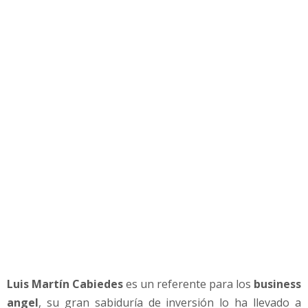
r
e
n
d
e
d
o
r
e
s
q
u
e
l
o
s
i
n
v
Luis Martín Cabiedes
es un referente para los
business
e
angel
, su gran sabiduría de inversión lo ha llevado a