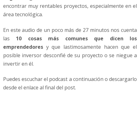
r
encontrar muy rentables proyectos, especialmente en el
s
área tecnológica.
o
r
e
En este audio de un poco más de 27 minutos nos cuenta
s
las
10 cosas más comunes que dicen los
n
emprendedores
y que lastimosamente hacen que el
o
posible inversor desconfié de su proyecto o se niegue a
q
invertir en él.
u
i
e
Puedes escuchar el podcast a continuación o descargarlo
r
desde el enlace al final del post.
e
n
e
s
c
u
c
h