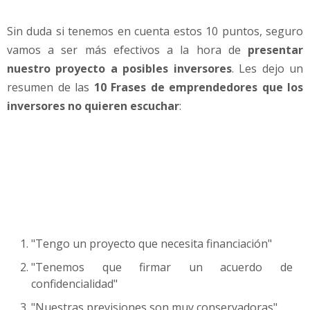
a
r
Sin duda si tenemos en cuenta estos 10 puntos, seguro
-
vamos a ser más efectivos a la hora de
presentar
P
nuestro proyecto a posibles inversores
. Les dejo un
o
resumen de las
10 Frases de emprendedores que los
r
L
inversores no quieren escuchar
:
u
i
s
M
a
r
t
í
n
"Tengo un proyecto que necesita financiación"
C
"Tenemos que firmar un acuerdo de
a
confidencialidad"
b
i
"Nuestras previsiones son muy conservadoras"