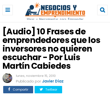
[
A
u
d
i
[Audio] 10 Frases de
o
emprendedores que los
]
1
inversores no quieren
0
F
escuchar - Por Luis
r
Martín Cabiedes
a
s
e
lunes, noviembre 15, 2010
s
Publicado por
Javier Díaz
d
Compartir
Twittear
e
e
m
p