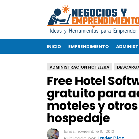
F
r
e
e
H
o
INICIO
EMPRENDIMIENTO
ADMINIST
t
e
l
ADMINISTRACION HOTELERA
DESCARG
S
Free Hotel Sof
o
f
gratuito para a
t
w
moteles y otro
a
r
hospedaje
e
:
P
lunes, noviembre 15, 2010
r
Publicado por
Javier Díaz