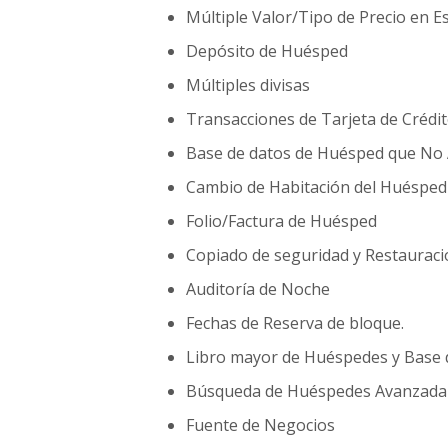
e
Múltiple Valor/Tipo de Precio en E
l
e
Depósito de Huésped
s
Múltiples divisas
y
o
Transacciones de Tarjeta de Crédi
t
Base de datos de Huésped que No 
r
o
Cambio de Habitación del Huésped
s
Folio/Factura de Huésped
e
s
Copiado de seguridad y Restaurac
t
Auditoría de Noche
a
b
Fechas de Reserva de bloque.
l
e
Libro mayor de Huéspedes y Base 
c
Búsqueda de Huéspedes Avanzada
i
m
Fuente de Negocios
i