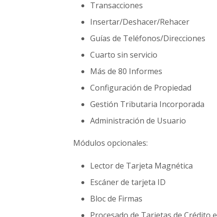
Transacciones
e
n
Insertar/Deshacer/Rehacer
t
Guías de Teléfonos/Direcciones
o
s
Cuarto sin servicio
d
Más de 80 Informes
e
h
Configuración de Propiedad
o
Gestión Tributaria Incorporada
s
p
Administración de Usuario
e
d
Módulos opcionales:
a
j
Lector de Tarjeta Magnética
e
Escáner de tarjeta ID
Bloc de Firmas
Procesado de Tarjetas de Crédito e