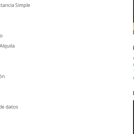
stancia Simple
to
Alquila
ión
de datos