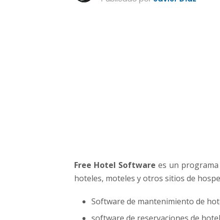
o
g
r
a
m
a
g
r
a
t
u
i
t
o
p
Free Hotel Software
es un programa g
a
hoteles, moteles y otros sitios de hosp
r
a
Software de mantenimiento de hot
a
d
software de reservaciones de hote