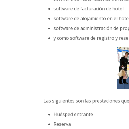
m
software de facturación de hotel
i
n
software de alojamiento en el hote
i
software de administración de pro
s
t
y como software de registro y reser
r
a
r
h
o
t
e
l
e
s
Las siguientes son las prestaciones que
,
m
Huésped entrante
o
t
Reserva