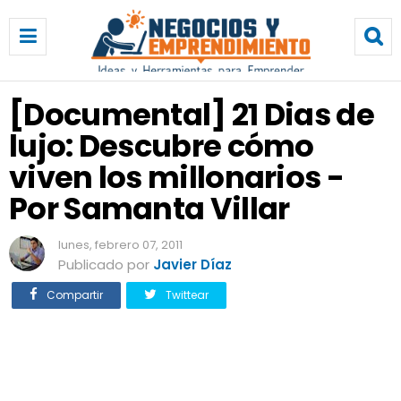
[
D
o
c
u
[Documental] 21 Dias de
m
lujo: Descubre cómo
e
n
viven los millonarios -
t
a
Por Samanta Villar
l
]
lunes, febrero 07, 2011
2
Publicado por
Javier Díaz
1
D
Compartir
Twittear
i
a
s
d
e