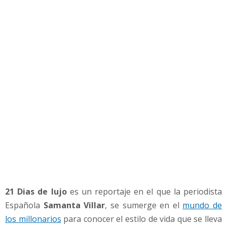
l
u
j
o
:
D
e
s
c
u
b
r
e
c
ó
m
o
21 Dias de lujo
es un reportaje en el que la periodista
v
Española
Samanta Villar
, se sumerge en el
mundo de
i
v
los millonarios
para conocer el estilo de vida que se lleva