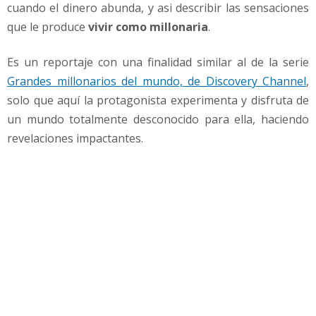
e
cuando el dinero abunda, y asi describir las sensaciones
n
que le produce
vivir como millonaria
.
l
o
Es un reportaje con una finalidad similar al de la serie
s
Grandes millonarios del mundo, de Discovery Channel
,
m
i
solo que aquí la protagonista experimenta y disfruta de
l
un mundo totalmente desconocido para ella, haciendo
l
revelaciones impactantes.
o
n
a
r
i
o
s
-
P
o
r
S