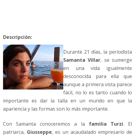
a
m
a
n
t
Descripción:
a
V
Durante 21 días, la periodista
i
l
Samanta Villar
, se sumerge
l
en una vida igualmente
a
desconocida para ella que
r
aunque a primera vista parece
fácil, no lo es tanto cuando lo
importante es dar la talla en un mundo en que la
apariencia y las formas son lo más importante.
Con Samanta conoceremos a la
familia Turzi
. El
patriarca,
Giusseppe
, es un acaudalado empresario de