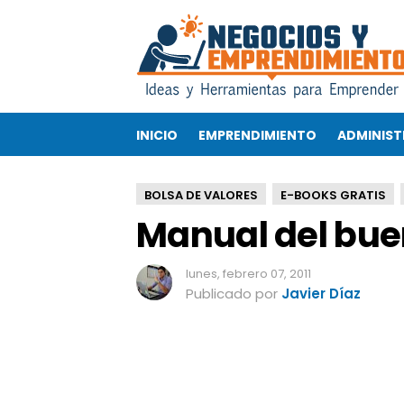
M
a
n
u
a
l
INICIO
EMPRENDIMIENTO
ADMINIST
d
e
l
BOLSA DE VALORES
E-BOOKS GRATIS
b
Manual del bue
u
e
n
lunes, febrero 07, 2011
I
Publicado por
Javier Díaz
n
v
e
r
s
o