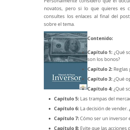
Personalmente considero que el docu
novatos, pero si lo que quieres es 
consultes los enlaces al final del p
sobre el tema.
Contenido:
Capítulo 1:
¿Qué so
son los bonos?
Capítulo 2:
Reglas p
Capítulo 3:
¿Qué op
Capítulo 4:
¿Qué so
Capítulo 5:
Las trampas del mercad
Capítulo 6:
La decisión de vender
Capítulo 7:
Cómo ser un inversor 
Capítulo 8:
Evite que las acciones d