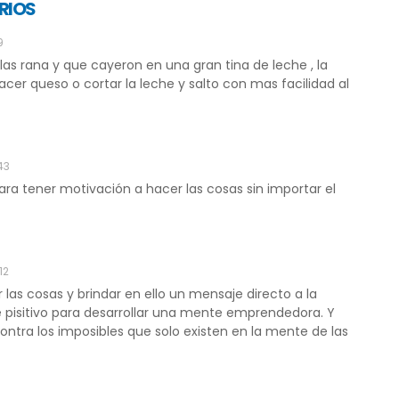
RIOS
9
as rana y que cayeron en una gran tina de leche , la
acer queso o cortar la leche y salto con mas facilidad al
43
para tener motivación a hacer las cosas sin importar el
12
las cosas y brindar en ello un mensaje directo a la
pisitivo para desarrollar una mente emprendedora. Y
contra los imposibles que solo existen en la mente de las