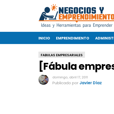
[
F
á
b
u
l
INICIO
EMPRENDIMIENTO
ADMINIST
a
e
m
FABULAS EMPRESARIALES
p
[Fábula empresa
r
e
s
domingo, abril 17, 2011
a
Publicado por
Javier Díaz
r
i
a
l
]
L