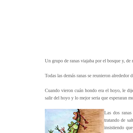
a
r
a
n
i
t
a
s
o
Un grupo de ranas viajaba por el bosque y, de 
r
d
Todas las demás ranas se reunieron alrededor d
a
Cuando vieron cuán hondo era el hoyo, le dije
salir del hoyo y lo mejor seria que esperaran mo
Las dos ranas 
tratando de sal
insistiendo que