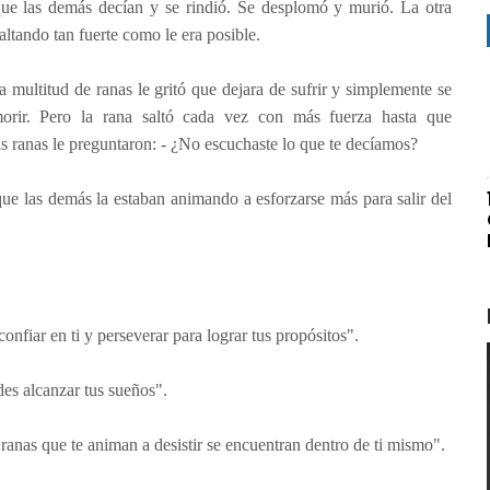
que las demás decían y se rindió. Se desplomó y murió. La otra
altando tan fuerte como le era posible.
 multitud de ranas le gritó que dejara de sufrir y simplemente se
morir. Pero la rana saltó cada vez con más fuerza hasta que
as ranas le preguntaron: - ¿No escuchaste lo que te decíamos?
que las demás la estaban animando a esforzarse más para salir del
onfiar en ti y perseverar para lograr tus propósitos".
es alcanzar tus sueños".
anas que te animan a desistir se encuentran dentro de ti mismo".