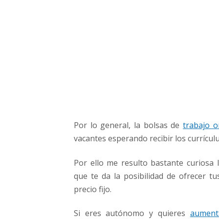
a
j
o
h
a
r
i
a
s
?
Por lo general, la bolsas de
trabajo o
vacantes esperando recibir los currícul
Por ello me resulto bastante curiosa
que te da la posibilidad de ofrecer tu
precio fijo.
Si eres autónomo y quieres
aument