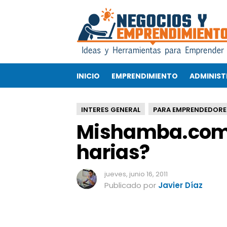
M
i
s
h
a
m
INICIO
EMPRENDIMIENTO
ADMINIST
b
a
.
INTERES GENERAL
PARA EMPRENDEDORE
c
Mishamba.com 
o
m
harias?
¿
Q
u
jueves, junio 16, 2011
é
Publicado por
Javier Díaz
t
r
a
b