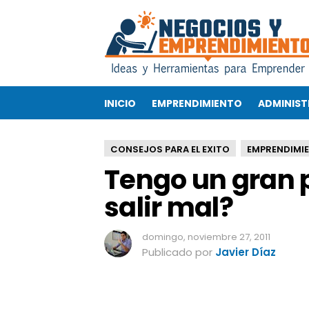
T
e
n
g
o
u
INICIO
EMPRENDIMIENTO
ADMINIST
n
g
r
CONSEJOS PARA EL EXITO
EMPRENDIMI
a
Tengo un gran 
n
p
salir mal?
r
o
d
domingo, noviembre 27, 2011
u
Publicado por
Javier Díaz
c
t
o
,