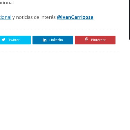
acional
cional
y noticias de interés
@IvanCarrizosa
Twitter
Linkedin
Pinterest