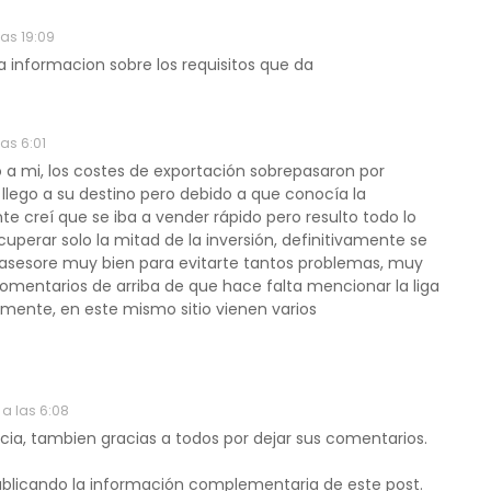
las 19:09
 la informacion sobre los requisitos que da
as 6:01
 mi, los costes de exportación sobrepasaron por
llego a su destino pero debido a que conocía la
e creí que se iba a vender rápido pero resulto todo lo
cuperar solo la mitad de la inversión, definitivamente se
 asesore muy bien para evitarte tantos problemas, muy
 comentarios de arriba de que hace falta mencionar la liga
amente, en este mismo sitio vienen varios
 a las 6:08
cia, tambien gracias a todos por dejar sus comentarios.
publicando la información complementaria de este post.