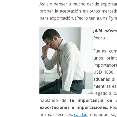
Así sin pensarlo mucho decide exportar
probar la aceptación en otros mercad
para exportación. (Pedro tenia una Pym
¡Allá ade
Pedro
Fue asi com
unos primo
importadore
USD 1000, 
aduanas si 
mientras es
llegado a l
hablando de
la importancia de a
exportaciones e importaciones
. Req
normas técnicas,
calidad
, empaque, seg