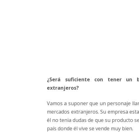
¿
Q
u
é
p
o
d
r
í
a
s
¿Será suficiente con tener un 
a
l
extranjeros?
i
r
Vamos a suponer que un personaje lla
m
mercados extranjeros. Su empresa esta
a
él no tenia dudas de que su producto se
l
país donde él vive se vende muy bien.
?