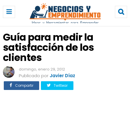
G
u
í
a
p
Guía para medir la
a
satisfacción de los
r
a
clientes
m
e
domingo, enero 29, 2012
d
Publicado por
Javier Díaz
i
r
Compartir
Twittear
l
a
s
a
t
i
s