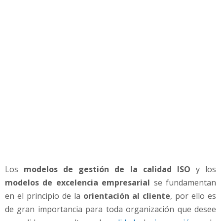
f
a
c
c
i
ó
n
d
e
l
o
s
c
l
i
Los
modelos de gestión de la calidad ISO
y los
e
n
modelos de excelencia empresarial
se fundamentan
t
en el principio de la
orientación al cliente
, por ello es
e
de gran importancia para toda organización que desee
s