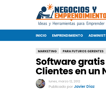
S
o
f
t
w
a
INICIO
EMPRENDIMIENTO
ADMINIST
r
e
g
MARKETING
PARA FUTUROS GERENTES
r
Software gratis
a
t
Clientes en un
i
s
p
lunes, marzo 12, 2012
a
Publicado por
Javier Díaz
r
a
G
e