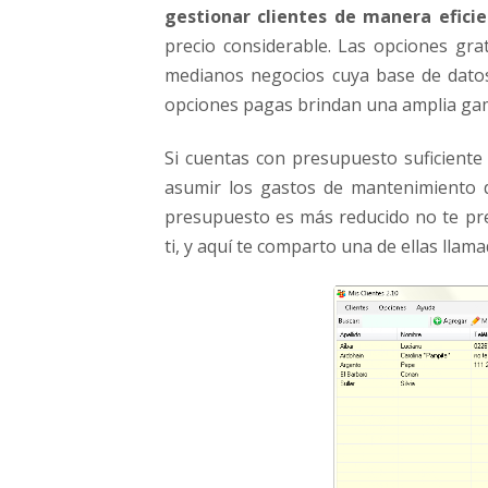
e
gestionar clientes de manera efici
g
precio considerable. Las opciones gra
o
medianos negocios cuya base de datos 
c
opciones pagas brindan una amplia ga
i
o
Si cuentas con presupuesto suficiente
asumir los gastos de mantenimiento 
presupuesto es más reducido no te pr
ti, y aquí te comparto una de ellas llam