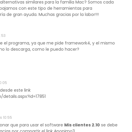
n alternativas similares para la familia Mac? Somos cada
abajamos con este tipo de herramientas para
ría de gran ayuda. Muchas gracias por la labor!!!
9:53
e el programa, ya que me pide framework4, y el mismo
 no lo descarga, como le puedo hacer?
0:05
desde este link
details.aspx?id=17851
s 10:55
ionar que para usar el software
Mis clientes 2.10
se debe
acias por compartir el link Anonimo3.