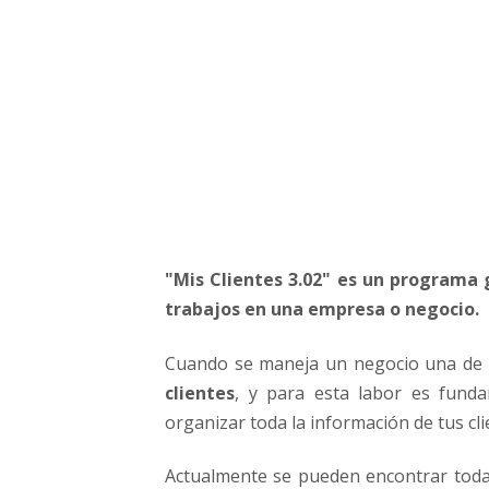
s
t
i
o
n
a
r
C
l
i
e
"Mis Clientes 3.02" es un programa 
n
t
trabajos en una empresa o negocio.
e
s
Cuando se maneja un negocio una de 
e
clientes
, y para esta labor es fund
n
organizar toda la información de tus cli
u
n
Actualmente se pueden encontrar toda 
N