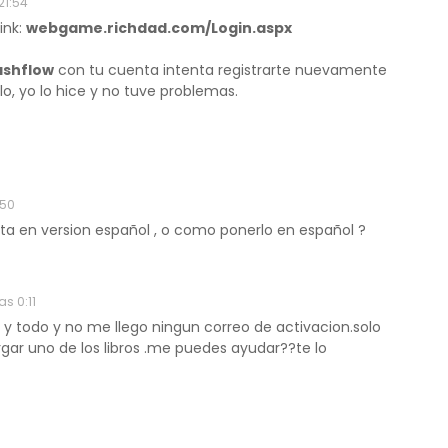
21:54
ink:
webgame.richdad.com/Login.aspx
ashflow
con tu cuenta intenta registrarte nuevamente
lo, yo lo hice y no tuve problemas.
:50
sta en version español , o como ponerlo en español ?
as 0:11
e y todo y no me llego ningun correo de activacion.solo
gar uno de los libros .me puedes ayudar??te lo