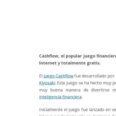
O
n
l
i
n
e
Cashflow, el popular juego financier
Internet y totalmente gratis.
El
juego Cashflow
fue desarrollado por 
Kiyosaki
. Este juego se ha hecho muy 
muy buena manera de divertirse mie
inteligencia financiera
.
Inicialmente el juego fue lanzado en v