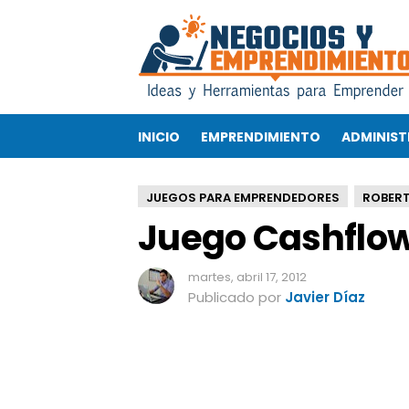
J
u
e
g
o
C
INICIO
EMPRENDIMIENTO
ADMINIST
a
s
h
JUEGOS PARA EMPRENDEDORES
ROBERT
f
Juego Cashflow
l
o
w
martes, abril 17, 2012
v
Publicado por
Javier Díaz
e
r
s
i
ó
n