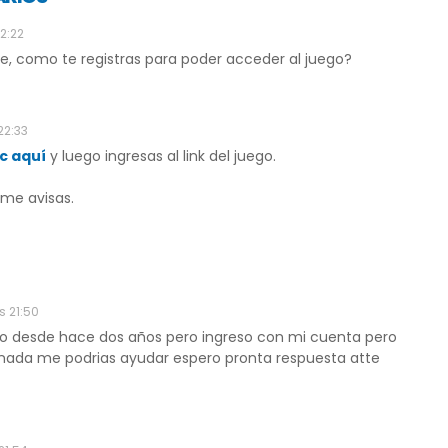
22:22
de, como te registras para poder acceder al juego?
22:33
ic aquí
y luego ingresas al link del juego.
 me avisas.
s 21:50
do desde hace dos años pero ingreso con mi cuenta pero
 nada me podrias ayudar espero pronta respuesta atte