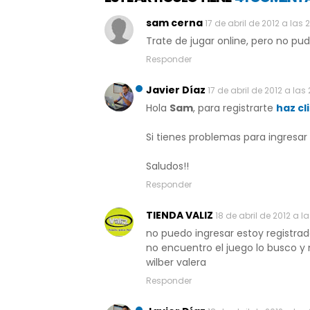
sam cerna
17 de abril de 2012 a las 
Trate de jugar online, pero no pu
Responder
Javier Díaz
17 de abril de 2012 a las 
Hola
Sam
, para registrarte
haz cl
Si tienes problemas para ingresar
Saludos!!
Responder
TIENDA VALIZ
18 de abril de 2012 a la
no puedo ingresar estoy registra
no encuentro el juego lo busco y
wilber valera
Responder