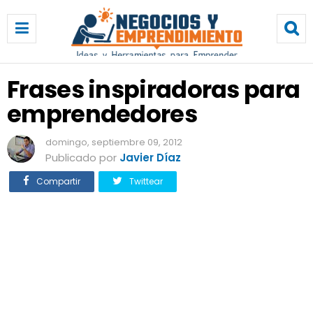
F
r
a
s
e
Frases inspiradoras para
s
emprendedores
i
n
s
domingo, septiembre 09, 2012
p
Publicado por
Javier Díaz
i
Compartir
Twittear
r
a
d
o
r
a
s
p
a