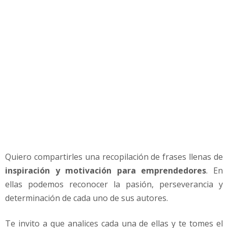
r
a
e
m
p
r
e
n
d
e
d
o
r
e
Quiero compartirles una recopilación de frases llenas de
s
inspiración y motivación para emprendedores
. En
ellas podemos reconocer la pasión, perseverancia y
determinación de cada uno de sus autores.
Te invito a que analices cada una de ellas y te tomes el