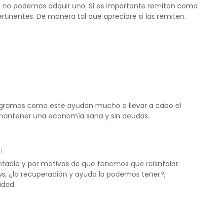
ue no podemos adquir uno. Si es importante remitan como
rtinentes. De manera tal que apreciare si las remiten.
8
ogramas como este ayudan mucho a llevar a cabo el
 mantener una economía sana y sin deudas.
1
ontable y por motivos de que tenemos que reisntalar
s, ¿la recuperación y ayuda la podemos tener?,
lidad