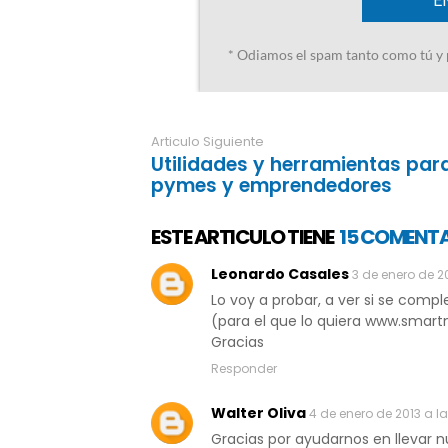
Articulo Siguiente
Utilidades y herramientas par
pymes y emprendedores
ESTE ARTICULO TIENE
15 COMENT
Leonardo Casales
3 de enero de 20
Lo voy a probar, a ver si se com
(para el que lo quiera www.smar
Gracias
Responder
Walter Oliva
4 de enero de 2013 a la
Gracias por ayudarnos en llevar nue