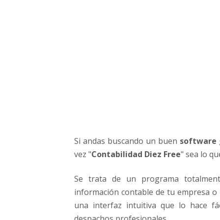
e
v
a
r
l
a
C
o
n
t
a
b
i
Si andas buscando un buen
software 
l
vez "
Contabilidad Diez Free
" sea lo qu
i
d
Se trata de un programa totalment
a
información contable de tu empresa o
d
e
una interfaz intuitiva que lo hace 
n
despachos profesionales.