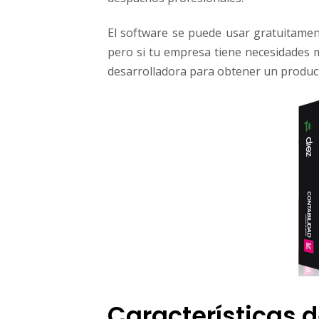
t
u
El software se puede usar gratuitamen
e
pero si tu empresa tiene necesidades
m
p
desarrolladora para obtener un product
r
e
s
a
Características d