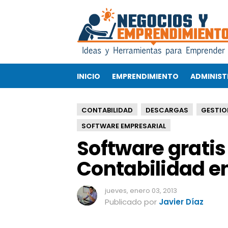
S
o
f
t
w
a
INICIO
EMPRENDIMIENTO
ADMINIST
r
e
g
CONTABILIDAD
DESCARGAS
GESTIO
r
a
SOFTWARE EMPRESARIAL
t
Software gratis 
i
s
Contabilidad e
p
a
jueves, enero 03, 2013
r
Publicado por
Javier Díaz
a
l
l