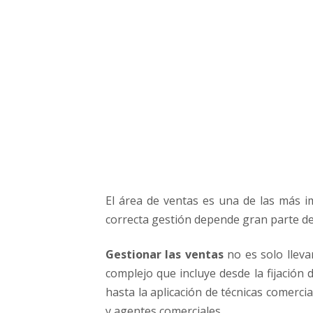
a
s
v
e
n
t
a
s
e
n
u
n
a
El área de ventas es una de las más i
e
correcta gestión depende gran parte del
m
p
Gestionar las ventas
no es solo lleva
r
complejo que incluye desde la fijación
e
s
hasta la aplicación de técnicas comerci
a
y agentes comerciales.