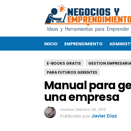
M
a
n
u
a
l
INICIO
EMPRENDIMIENTO
ADMINIST
p
a
r
E-BOOKS GRATIS
GESTION EMPRESARIA
a
g
PARA FUTUROS GERENTES
e
Manual para ge
s
t
una empresa
i
o
martes, febrero 26, 2013
n
Publicado por
Javier Díaz
a
r
l