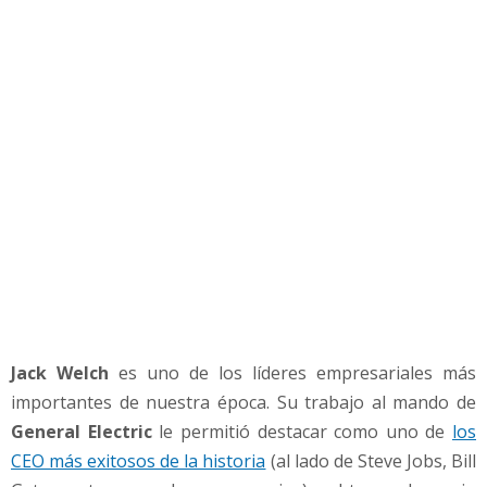
,
e
l
C
E
O
m
á
s
e
x
i
t
o
s
Jack Welch
es uno de los líderes empresariales más
o
d
importantes de nuestra época. Su trabajo al mando de
e
General Electric
le permitió destacar como uno de
los
l
CEO más exitosos de la historia
(al lado de Steve Jobs, Bill
a