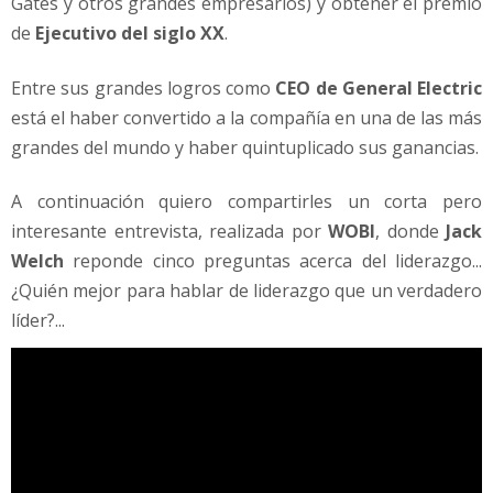
Gates y otros grandes empresarios) y obtener el premio
h
i
de
Ejecutivo del siglo XX
.
s
t
Entre sus grandes logros como
CEO de General Electric
o
está el haber convertido a la compañía en una de las más
r
grandes del mundo y haber quintuplicado sus ganancias.
i
a
m
A continuación quiero compartirles un corta pero
o
interesante entrevista, realizada por
WOBI
, donde
Jack
d
Welch
reponde cinco preguntas acerca del liderazgo...
e
¿Quién mejor para hablar de liderazgo que un verdadero
r
líder?...
n
a