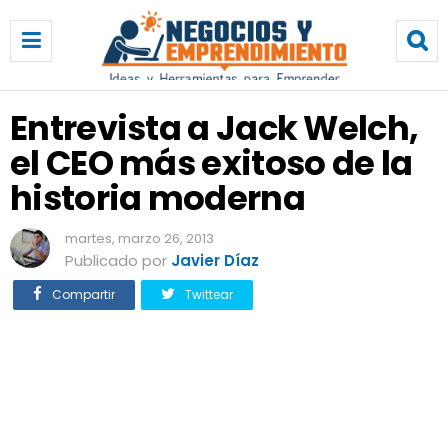
E
n
t
r
e
Entrevista a Jack Welch,
v
el CEO más exitoso de la
i
s
historia moderna
t
a
martes, marzo 26, 2013
a
Publicado por
Javier Díaz
J
a
Compartir
Twittear
c
k
W
e
l
c
h