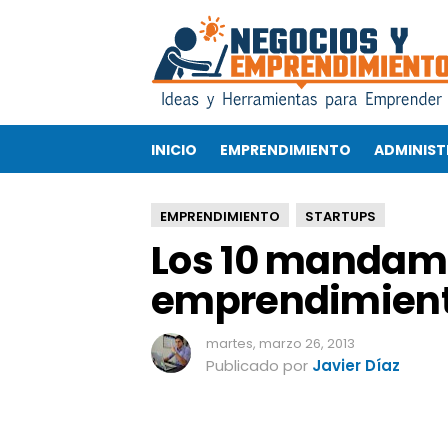
L
o
s
1
0
m
INICIO
EMPRENDIMIENTO
ADMINIST
a
n
d
EMPRENDIMIENTO
STARTUPS
a
Los 10 mandami
m
i
emprendimiento
e
n
t
martes, marzo 26, 2013
o
Publicado por
Javier Díaz
s
d
e
l