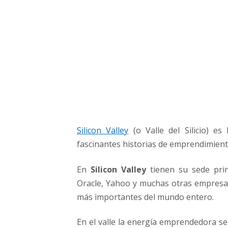
e
m
p
r
e
n
d
i
m
i
e
Silicon Valley
(o Valle del Silicio) e
n
t
fascinantes historias de emprendimient
o
e
En
Silicon Valley
tienen su sede prin
n
Oracle, Yahoo y muchas otras empresas
S
más importantes del mundo entero.
i
l
En el valle la energía emprendedora se
i