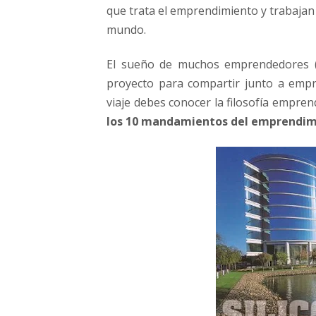
c
que trata el emprendimiento y trabajan
o
mundo.
n
V
El sueño de muchos emprendedores (i
a
proyecto para compartir junto a empr
l
l
viaje debes conocer la filosofía empren
e
los 10 mandamientos del emprendimie
y