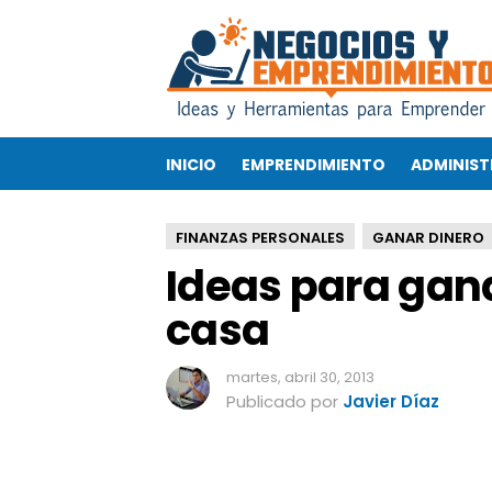
I
d
e
a
s
p
INICIO
EMPRENDIMIENTO
ADMINIST
a
r
a
FINANZAS PERSONALES
GANAR DINERO
g
Ideas para gan
a
n
casa
a
r
d
martes, abril 30, 2013
i
Publicado por
Javier Díaz
n
e
r
o