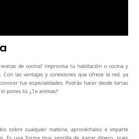
sa
ecetas de cocina? Improvisa tu habitación o cocina y
as. Con las ventajas y conexiones que ofrece la red, ya
onocer tus especialidades. Podrás hacer desde tartas
e lo pones tú. ¿Te animas?
dos sobre cualquier materia, aprovéchalos e imparte
an. Es una forma muy sencilla de ganar dinero, pues