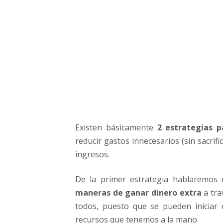
e
x
t
r
a
d
e
s
d
e
c
Existen básicamente
2 estrategias p
a
s
reducir gastos innecesarios (sin sacrifi
a
ingresos.
De la primer estrategia hablaremos
maneras de ganar dinero extra
a tra
todos, puesto que se pueden iniciar
recursos que tenemos a la mano.