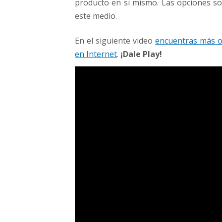
producto en si mismo. Las opciones s
este medio.
En el siguiente video
encuentras más o
en Internet
.
¡Dale Play!