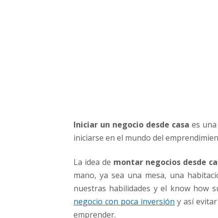
i
n
e
r
o
d
e
s
d
e
c
Iniciar un negocio desde casa
es una 
a
s
iniciarse en el mundo del emprendimien
a
La idea de
montar negocios desde ca
mano, ya sea una mesa, una habitaci
nuestras habilidades y el know how s
negocio con poca inversión
y así evita
emprender.