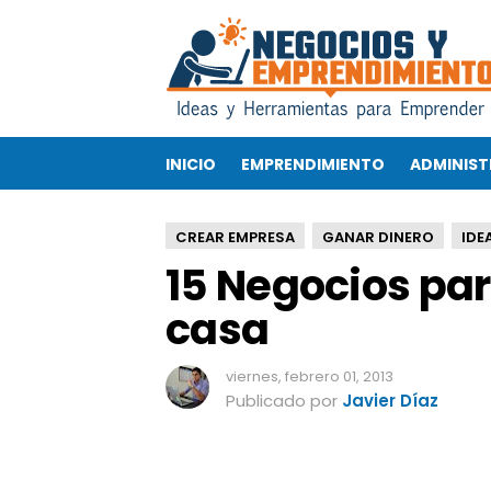
1
5
N
e
g
o
INICIO
EMPRENDIMIENTO
ADMINIST
c
i
o
CREAR EMPRESA
GANAR DINERO
IDE
s
15 Negocios pa
p
a
casa
r
a
g
viernes, febrero 01, 2013
a
Publicado por
Javier Díaz
n
a
r
d