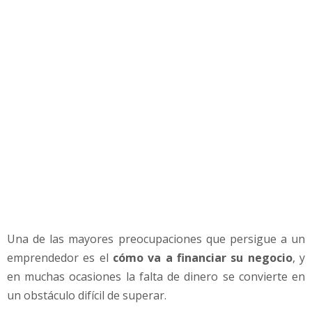
s
i
n
d
i
n
e
r
o
o
c
o
n
p
o
Una de las mayores preocupaciones que persigue a un
c
a
emprendedor es el
cómo va a financiar su negocio
, y
i
en muchas ocasiones la falta de dinero se convierte en
n
un obstáculo difícil de superar.
v