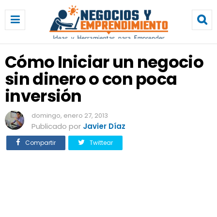
C
ó
m
o
I
Cómo Iniciar un negocio
n
sin dinero o con poca
i
c
inversión
i
a
domingo, enero 27, 2013
r
Publicado por
Javier Díaz
u
n
Compartir
Twittear
n
e
g
o
c
i
o